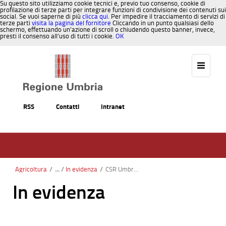
Su questo sito utilizziamo cookie tecnici e, previo tuo consenso, cookie di
profilazione di terze parti per integrare funzioni di condivisione dei contenuti sui
social. Se vuoi saperne di più
clicca qui
. Per impedire il tracciamento di servizi di
terze parti
visita la pagina del fornitore
Cliccando in un punto qualsiasi dello
schermo, effettuando un’azione di scroll o chiudendo questo banner, invece,
presti il consenso all’uso di tutti i cookie.
OK
Salta al contenuto
RSS
Contatti
Intranet
Agricoltura
/
In evidenza
/
CSR Umbria 2023-2027: prorogati al 30 giugno 2026 i termini per l'adesione al SQNPI
In evidenza